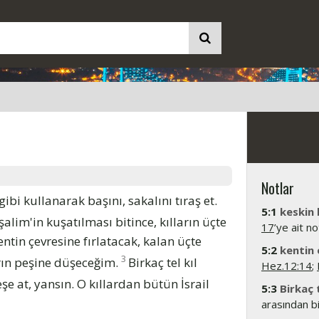
Notlar
gibi kullanarak başını, sakalını tıraş et.
5:1
keskin b
alim'in kuşatılması bitince, kılların üçte
17
’ye ait no
entin çevresine fırlatacak, kalan üçte
5:2
kentin
3
arın peşine düşeceğim.
Birkaç tel kıl
Hez.12:14
;
eşe at, yansın. O kıllardan bütün İsrail
5:3
Birkaç 
arasından bi