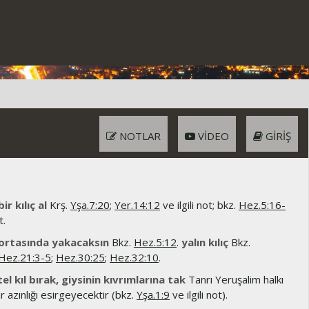
NOTLAR
VIDEO
GIRIŞ
ir kılıç al
Krş.
Yşa.7:20
;
Yer.14:12
ve ilgili not; bkz.
Hez.5:16-
t.
 ortasında yakacaksın
Bkz.
Hez.5:12
.
yalın kılıç
Bkz.
Hez.21:3-5
;
Hez.30:25
;
Hez.32:10
.
tel kıl bırak, giysinin kıvrımlarına tak
Tanrı Yeruşalim halkı
r azınlığı esirgeyecektir (bkz.
Yşa.1:9
ve ilgili not).