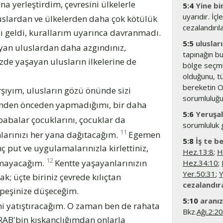
na yerleştirdim, çevresini ülkelerle
5:4
Yine bi
uyarıdır. İçl
uslardan ve ülkelerden daha çok kötülük
cezalandırıla
rşı geldi, kurallarım uyarınca davranmadı.
5:5
uluslar
yan uluslardan daha azgındınız,
tapınağın bu
zde yaşayan ulusların ilkelerine de
bölge seçmiş
olduğunu, t
bereketin O’
şıyım, ulusların gözü önünde sizi
sorumluluğun
zünden önceden yapmadığımı, bir daha
5:6
Yeruşal
abalar çocuklarını, çocuklar da
sorumluluk g
11
nlarınızı her yana dağıtacağım.
Egemen
5:8
İş te b
 put ve uygulamalarınızla kirlettiniz,
Hez.13:8
;
H
12
ırmayacağım.
Kentte yaşayanlarınızın
Hez.34:10
;
Yer.50:31
;
Y
ak; üçte biriniz çevrede kılıçtan
cezalandır
ıç peşinize düşeceğim.
5:10
aranız
mi yatıştıracağım. O zaman ben de rahata
Bkz.
Ağı.2:20
RAB'bin kıskançlığımdan onlarla