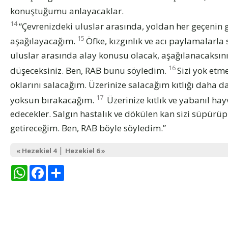
konuştuğumu anlayacaklar.
14
“Çevrenizdeki uluslar arasında, yoldan her geçenin 
15
aşağılayacağım.
Öfke, kızgınlık ve acı paylamalarla
uluslar arasında alay konusu olacak, aşağılanacaksını
16
düşeceksiniz. Ben, RAB bunu söyledim.
Sizi yok etme
oklarını salacağım. Üzerinize salacağım kıtlığı daha da 
17
yoksun bırakacağım.
Üzerinize kıtlık ve yabanıl ha
edecekler. Salgın hastalık ve dökülen kan sizi süpürüp
getireceğim. Ben, RAB böyle söyledim.”
|
« Hezekiel 4
Hezekiel 6 »
WhatsApp
Facebook
Share