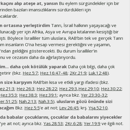
rkaçını alıp ateşe at, yansın
Bu eylem sürgündekiler için bir
erinden bazıları imansızlıklarını sürdürdükleri için
caklardır.
ın ortasına yerleştirdim
Tanrı, İsrail halkının yaşayacağı ve
lunacağı yer için Afrika, Asya ve Avrupa kıtalarının kesiştiği bir
ti. Böylece İsrailliler tüm uluslara, RAB’bin tek ve gerçek Tanrı
üm insanların O’na hesap vermesi gerektiğini ve yaşamın,
ndan geldiğini gösterecekti. Bu durum İsrailliler’in
u ve cezasını daha da ağırlaştırıyordu.
im... daha çok kötülük yaparak
Daha çok bilgi, daha çok
etirir (bkz.
Hez.5:7
;
Hez.16:47-48
;
2Kr.21:9
;
Luk.12:48
).
en size karşıyım
RAB’bin kısa ve etkili yargı ifadesi (bkz.
ez.21:3
;
Hez.26:3
;
Hez.28:22
;
Hez.29:3
,
Hez.29:10
;
Hez.30:22
;
Hez.35:3
;
Hez.38:3
;
Hez.39:1
; ayrıca bkz.
Yer.23:30-32
;
er.51:25
;
Nah.2:13
;
Nah.3:5
).
ulusların gözü önünde sizi
acağım
Bkz.
Hez.5:5
’e ait not;
Lev.26:45
; krş.
Yşa.52:10
.
da babalar çocuklarını, çocuklar da babalarını yiyecekler
’ye ait not; ayrıca bkz.
Yas.28:53
;
2Kr.6:28
;
Yer.19:9
ve ilgili not.