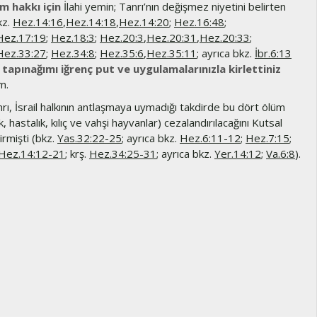
ım hakkı için
İlahi yemin; Tanrı’nın değişmez niyetini belirten
kz.
Hez.14:16
,
Hez.14:18
,
Hez.14:20
;
Hez.16:48
;
Hez.17:19
;
Hez.18:3
;
Hez.20:3
,
Hez.20:31
,
Hez.20:33
;
Hez.33:27
;
Hez.34:8
;
Hez.35:6
,
Hez.35:11
; ayrıca bkz.
İbr.6:13
.
tapınağımı iğrenç put ve uygulamalarınızla kirlettiniz
m.
rı, İsrail halkının antlaşmaya uymadığı takdirde bu dört ölüm
ık, hastalık, kılıç ve vahşi hayvanlar) cezalandırılacağını Kutsal
irmişti (bkz.
Yas.32:22-25
; ayrıca bkz.
Hez.6:11-12
;
Hez.7:15
;
Hez.14:12-21
; krş.
Hez.34:25-31
; ayrıca bkz.
Yer.14:12
;
Va.6:8
).