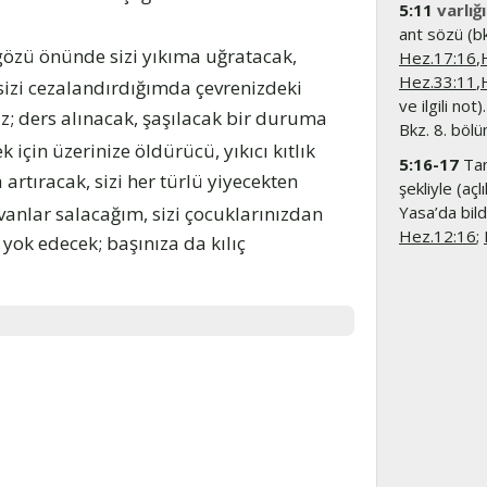
5:11
varlığ
ant sözü (b
gözü önünde sizi yıkıma uğratacak,
Hez.17:16
,
Hez.33:11
,
 sizi cezalandırdığımda çevrenizdeki
ve ilgili not)
z; ders alınacak, şaşılacak bir duruma
Bkz. 8. bölü
k için üzerinize öldürücü, yıkıcı kıtlık
5:16-17
Tan
artıracak, sizi her türlü yiyecekten
şekliyle (açl
yvanlar salacağım, sizi çocuklarınızdan
Yasa’da bild
Hez.12:16
;
 yok edecek; başınıza da kılıç