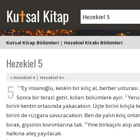
t
Ku
sal Kitap
Kutsal Kitap Bölümleri
|
Hezekiel Kitabı Bölümleri
Hezekiel 5
|
« Hezekiel 4
Hezekiel 6 »
5
1
“Ey insanoğlu, keskin bir kılıç al, berber usturası 
2
Sonra bir terazi getir, kılları bölümlere ayır.
Yeruş
birini kentin ortasında yakacaksın. Üçte birini kılıçla k
birini de rüzgara savuracaksın. Ben de yalın kılıç onl
4
bırak, giysinin kıvrımlarına tak.
Yine birkaçını alıp at
halkına ateş yayılacak.