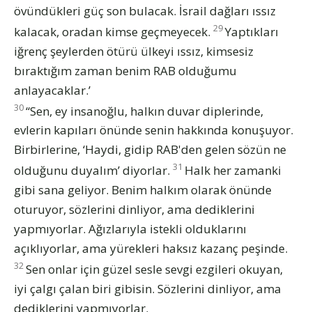
övündükleri güç son bulacak. İsrail dağları ıssız
29
kalacak, oradan kimse geçmeyecek.
Yaptıkları
iğrenç şeylerden ötürü ülkeyi ıssız, kimsesiz
bıraktığım zaman benim RAB olduğumu
anlayacaklar.’
30
“Sen, ey insanoğlu, halkın duvar diplerinde,
evlerin kapıları önünde senin hakkında konuşuyor.
Birbirlerine, ‘Haydi, gidip RAB'den gelen sözün ne
31
olduğunu duyalım’ diyorlar.
Halk her zamanki
gibi sana geliyor. Benim halkım olarak önünde
oturuyor, sözlerini dinliyor, ama dediklerini
yapmıyorlar. Ağızlarıyla istekli olduklarını
açıklıyorlar, ama yürekleri haksız kazanç peşinde.
32
Sen onlar için güzel sesle sevgi ezgileri okuyan,
iyi çalgı çalan biri gibisin. Sözlerini dinliyor, ama
dediklerini yapmıyorlar.