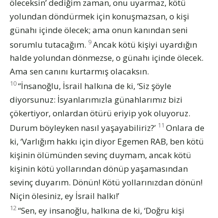
öleceksin’ dediğim zaman, onu uyarmaz, kötü
yolundan döndürmek için konuşmazsan, o kişi
günahı içinde ölecek; ama onun kanından seni
9
sorumlu tutacağım.
Ancak kötü kişiyi uyardığın
halde yolundan dönmezse, o günahı içinde ölecek.
Ama sen canını kurtarmış olacaksın.
10
“İnsanoğlu, İsrail halkına de ki, ‘Siz şöyle
diyorsunuz: İsyanlarımızla günahlarımız bizi
çökertiyor, onlardan ötürü eriyip yok oluyoruz.
11
Durum böyleyken nasıl yaşayabiliriz?’
Onlara de
ki, ‘Varlığım hakkı için diyor Egemen RAB, ben kötü
kişinin ölümünden sevinç duymam, ancak kötü
kişinin kötü yollarından dönüp yaşamasından
sevinç duyarım. Dönün! Kötü yollarınızdan dönün!
Niçin ölesiniz, ey İsrail halkı!’
12
“Sen, ey insanoğlu, halkına de ki, ‘Doğru kişi