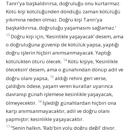
Tanrı'ya başkaldırırsa, doğruluğu onu kurtarmaz.
Kötü kişi kötülüğünden döndüğü zaman kötülüğü
yıkımına neden olmaz. Doğru kişi Tanrı'ya
başkaldırırsa, doğruluğu yaşamasını sağlamaz.’
13
Doğru kişi için, ‘Kesinlikle yaşayacak’ desem, ama
o doğruluğuna güvenip de kötülük yapsa, yaptığı
doğru işlerin hiçbiri anımsanmayacak. Yaptığı
14
kötülükten ötürü ölecek.
Kötü kişiye, ‘Kesinlikle
öleceksin’ desem, ama o günahından dönüp adil ve
15
doğru olanı yapsa,
aldığı rehini geri verse,
çaldığını ödese, yaşam veren kurallar uyarınca
davranıp günah işlemese kesinlikle yaşayacak,
16
ölmeyecektir.
İşlediği günahlardan hiçbiri ona
karşı anımsanmayacaktır, adil ve doğru olanı
yapmıştır; kesinlikle yaşayacaktır.
17
“Senin halkın, ‘Rab'bin yolu doğru değil’ diyor.