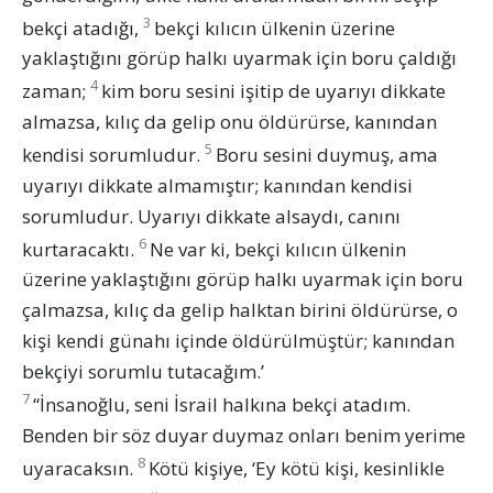
3
bekçi atadığı,
bekçi kılıcın ülkenin üzerine
yaklaştığını görüp halkı uyarmak için boru çaldığı
4
zaman;
kim boru sesini işitip de uyarıyı dikkate
almazsa, kılıç da gelip onu öldürürse, kanından
5
kendisi sorumludur.
Boru sesini duymuş, ama
uyarıyı dikkate almamıştır; kanından kendisi
sorumludur. Uyarıyı dikkate alsaydı, canını
6
kurtaracaktı.
Ne var ki, bekçi kılıcın ülkenin
üzerine yaklaştığını görüp halkı uyarmak için boru
çalmazsa, kılıç da gelip halktan birini öldürürse, o
kişi kendi günahı içinde öldürülmüştür; kanından
bekçiyi sorumlu tutacağım.’
7
“İnsanoğlu, seni İsrail halkına bekçi atadım.
Benden bir söz duyar duymaz onları benim yerime
8
uyaracaksın.
Kötü kişiye, ‘Ey kötü kişi, kesinlikle