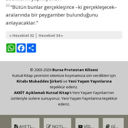
33
“Bütün bunlar gerçekleşince –ki gerçekleşecek–
aralarında bir peygamber bulunduğunu
anlayacaklar.”
|
« Hezekiel 32
Hezekiel 34 »
WhatsApp
Facebook
Share
© 2003-2026
Bursa Protestan Kilisesi
Kutsal Kitap çevirisini sitemize koymamıza izin verdikleri için
Kitabı Mukaddes Şirketi
ve
Yeni Yaşam Yayınlarına
teşekkür ederiz.
AKKİT Açıklamalı Kutsal Kitap'ı
Yeni Yaşam Yayınları'nın
izinleriyle sizlere sunuyoruz. Yeni Yaşam Yayınlarına teşekkür
ederiz.
AYETLER
NOTLAR
VIDEO
GIRIŞ