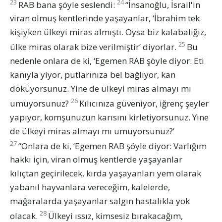
23
24
RAB bana şöyle seslendi:
“İnsanoğlu, İsrail'in
viran olmuş kentlerinde yaşayanlar, ‘İbrahim tek
kişiyken ülkeyi miras almıştı. Oysa biz kalabalığız,
25
ülke miras olarak bize verilmiştir’ diyorlar.
Bu
nedenle onlara de ki, ‘Egemen RAB şöyle diyor: Eti
kanıyla yiyor, putlarınıza bel bağlıyor, kan
döküyorsunuz. Yine de ülkeyi miras almayı mı
26
umuyorsunuz?
Kılıcınıza güveniyor, iğrenç şeyler
yapıyor, komşunuzun karısını kirletiyorsunuz. Yine
de ülkeyi miras almayı mı umuyorsunuz?’
27
“Onlara de ki, ‘Egemen RAB şöyle diyor: Varlığım
hakkı için, viran olmuş kentlerde yaşayanlar
kılıçtan geçirilecek, kırda yaşayanları yem olarak
yabanıl hayvanlara vereceğim, kalelerde,
mağaralarda yaşayanlar salgın hastalıkla yok
28
olacak.
Ülkeyi ıssız, kimsesiz bırakacağım,