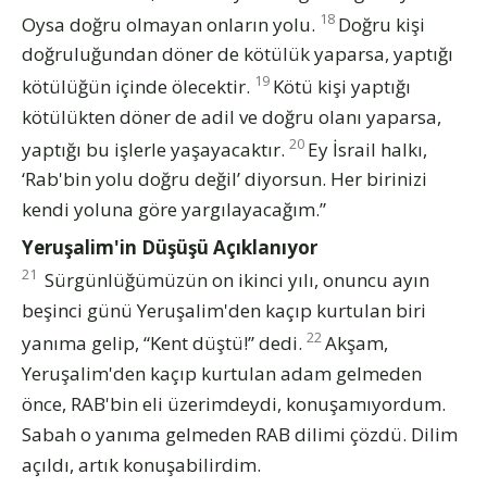
18
Oysa doğru olmayan onların yolu.
Doğru kişi
doğruluğundan döner de kötülük yaparsa, yaptığı
19
kötülüğün içinde ölecektir.
Kötü kişi yaptığı
kötülükten döner de adil ve doğru olanı yaparsa,
20
yaptığı bu işlerle yaşayacaktır.
Ey İsrail halkı,
‘Rab'bin yolu doğru değil’ diyorsun. Her birinizi
kendi yoluna göre yargılayacağım.”
Yeruşalim'in Düşüşü Açıklanıyor
21
Sürgünlüğümüzün on ikinci yılı, onuncu ayın
beşinci günü Yeruşalim'den kaçıp kurtulan biri
22
yanıma gelip, “Kent düştü!” dedi.
Akşam,
Yeruşalim'den kaçıp kurtulan adam gelmeden
önce, RAB'bin eli üzerimdeydi, konuşamıyordum.
Sabah o yanıma gelmeden RAB dilimi çözdü. Dilim
açıldı, artık konuşabilirdim.