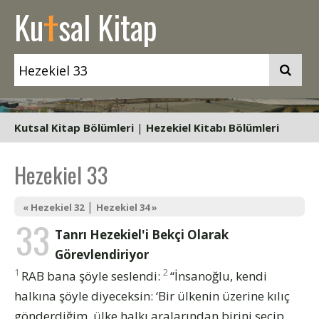
t
Ku
sal Kitap
Kutsal Kitap Bölümleri
|
Hezekiel Kitabı Bölümleri
Hezekiel 33
|
« Hezekiel 32
Hezekiel 34 »
33
Tanrı Hezekiel'i Bekçi Olarak
Görevlendiriyor
1
2
RAB bana şöyle seslendi:
“İnsanoğlu, kendi
halkına şöyle diyeceksin: ‘Bir ülkenin üzerine kılıç
gönderdiğim, ülke halkı aralarından birini seçip