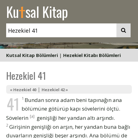
t
Ku
sal Kitap
Kutsal Kitap Bölümleri
|
Hezekiel Kitabı Bölümleri
Hezekiel 41
|
« Hezekiel 40
Hezekiel 42 »
41
1
Bundan sonra adam beni tapınağın ana
bölümüne götürüp kapı sövelerini ölçtü.
[a]
Sövelerin
genişliği her yandan altı arşındı.
2
Girişinin genişliği on arşın, her yandan buna bağlı
duvarların genişliği beşer arşındı. Ana bölümü de