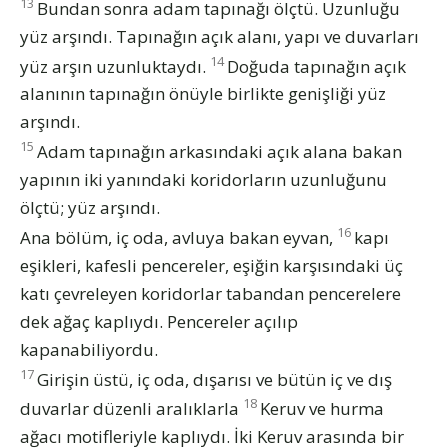
13
Bundan sonra adam tapınağı ölçtü. Uzunluğu
yüz arşındı. Tapınağın açık alanı, yapı ve duvarları
14
yüz arşın uzunluktaydı.
Doğuda tapınağın açık
alanının tapınağın önüyle birlikte genişliği yüz
arşındı.
15
Adam tapınağın arkasındaki açık alana bakan
yapının iki yanındaki koridorların uzunluğunu
ölçtü; yüz arşındı.
16
Ana bölüm, iç oda, avluya bakan eyvan,
kapı
eşikleri, kafesli pencereler, eşiğin karşısındaki üç
katı çevreleyen koridorlar tabandan pencerelere
dek ağaç kaplıydı. Pencereler açılıp
kapanabiliyordu.
17
Girişin üstü, iç oda, dışarısı ve bütün iç ve dış
18
duvarlar düzenli aralıklarla
Keruv ve hurma
ağacı motifleriyle kaplıydı. İki Keruv arasında bir