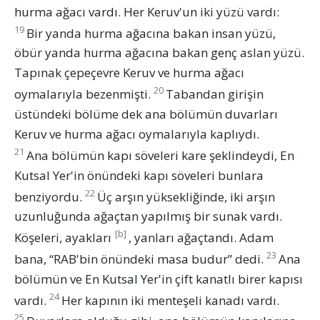
hurma ağacı vardı. Her Keruv'un iki yüzü vardı:
19
Bir yanda hurma ağacına bakan insan yüzü,
öbür yanda hurma ağacına bakan genç aslan yüzü.
Tapınak çepeçevre Keruv ve hurma ağacı
20
oymalarıyla bezenmişti.
Tabandan girişin
üstündeki bölüme dek ana bölümün duvarları
Keruv ve hurma ağacı oymalarıyla kaplıydı.
21
Ana bölümün kapı söveleri kare şeklindeydi, En
Kutsal Yer'in önündeki kapı söveleri bunlara
22
benziyordu.
Üç arşın yüksekliğinde, iki arşın
uzunluğunda ağaçtan yapılmış bir sunak vardı.
[b]
Köşeleri, ayakları
, yanları ağaçtandı. Adam
23
bana, “RAB'bin önündeki masa budur” dedi.
Ana
bölümün ve En Kutsal Yer'in çift kanatlı birer kapısı
24
vardı.
Her kapının iki menteşeli kanadı vardı.
25