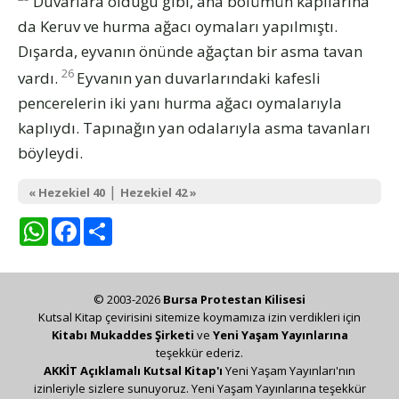
Duvarlara olduğu gibi, ana bölümün kapılarına
da Keruv ve hurma ağacı oymaları yapılmıştı.
Dışarda, eyvanın önünde ağaçtan bir asma tavan
26
vardı.
Eyvanın yan duvarlarındaki kafesli
pencerelerin iki yanı hurma ağacı oymalarıyla
kaplıydı. Tapınağın yan odalarıyla asma tavanları
böyleydi.
|
« Hezekiel 40
Hezekiel 42 »
WhatsApp
Facebook
Share
© 2003-2026
Bursa Protestan Kilisesi
Kutsal Kitap çevirisini sitemize koymamıza izin verdikleri için
Kitabı Mukaddes Şirketi
ve
Yeni Yaşam Yayınlarına
teşekkür ederiz.
AKKİT Açıklamalı Kutsal Kitap'ı
Yeni Yaşam Yayınları'nın
izinleriyle sizlere sunuyoruz. Yeni Yaşam Yayınlarına teşekkür