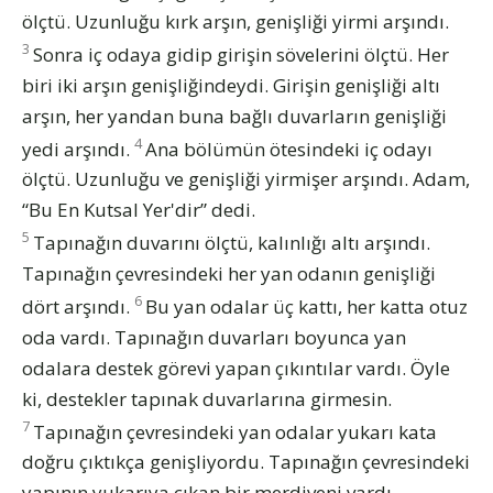
ölçtü. Uzunluğu kırk arşın, genişliği yirmi arşındı.
3
Sonra iç odaya gidip girişin sövelerini ölçtü. Her
biri iki arşın genişliğindeydi. Girişin genişliği altı
arşın, her yandan buna bağlı duvarların genişliği
4
yedi arşındı.
Ana bölümün ötesindeki iç odayı
ölçtü. Uzunluğu ve genişliği yirmişer arşındı. Adam,
“Bu En Kutsal Yer'dir” dedi.
5
Tapınağın duvarını ölçtü, kalınlığı altı arşındı.
Tapınağın çevresindeki her yan odanın genişliği
6
dört arşındı.
Bu yan odalar üç kattı, her katta otuz
oda vardı. Tapınağın duvarları boyunca yan
odalara destek görevi yapan çıkıntılar vardı. Öyle
ki, destekler tapınak duvarlarına girmesin.
7
Tapınağın çevresindeki yan odalar yukarı kata
doğru çıktıkça genişliyordu. Tapınağın çevresindeki
yapının yukarıya çıkan bir merdiveni vardı.