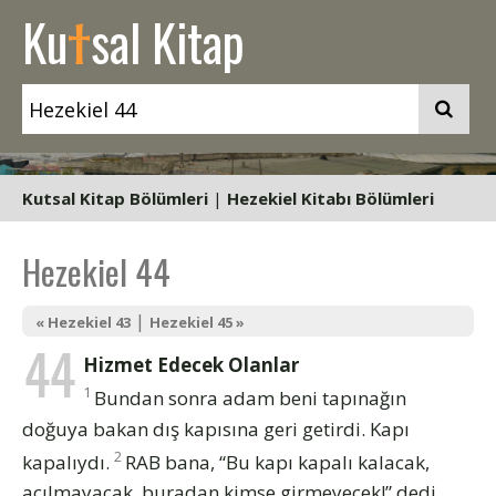
t
Ku
sal Kitap
Kutsal Kitap Bölümleri
|
Hezekiel Kitabı Bölümleri
Hezekiel 44
|
« Hezekiel 43
Hezekiel 45 »
44
Hizmet Edecek Olanlar
1
Bundan sonra adam beni tapınağın
doğuya bakan dış kapısına geri getirdi. Kapı
2
kapalıydı.
RAB bana, “Bu kapı kapalı kalacak,
açılmayacak, buradan kimse girmeyecek!” dedi,