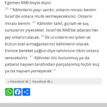
Egemen RAB böyle diyor.
28
“ ‘Kâhinlerin payı vardır, onların mirası benim.
İsrail'de onlara mülk vermeyeceksiniz. Onların
29
mirası benim.
Kâhinler tahıl, günah ve suç
sunularını yiyecekler. İsrail'de RAB'be adanan her
30
şey onların olacak.
İlk ürünlerin en iyileri ve
bütün özel armağanlarınız kâhinlerin olacak.
Evinize bereket yağsın diye tahılınızın ilkini onlara
31
vereceksiniz.
Kâhinler ölü bulunmuş ya da
yabanıl hayvan tarafından parçalanmış hiçbir kuş
ya da hayvan yemeyecek.’ ”
|
« Hezekiel 43
Hezekiel 45 »
WhatsApp
Facebook
Share