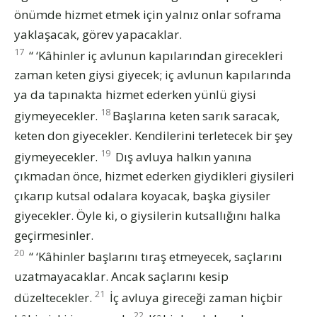
önümde hizmet etmek için yalnız onlar soframa
yaklaşacak, görev yapacaklar.
17
“ ‘Kâhinler iç avlunun kapılarından girecekleri
zaman keten giysi giyecek; iç avlunun kapılarında
ya da tapınakta hizmet ederken yünlü giysi
18
giymeyecekler.
Başlarına keten sarık saracak,
keten don giyecekler. Kendilerini terletecek bir şey
19
giymeyecekler.
Dış avluya halkın yanına
çıkmadan önce, hizmet ederken giydikleri giysileri
çıkarıp kutsal odalara koyacak, başka giysiler
giyecekler. Öyle ki, o giysilerin kutsallığını halka
geçirmesinler.
20
“ ‘Kâhinler başlarını tıraş etmeyecek, saçlarını
uzatmayacaklar. Ancak saçlarını kesip
21
düzeltecekler.
İç avluya gireceği zaman hiçbir
22