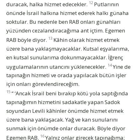
12
duracak, halka hizmet edecekler.
Putlarının
önünde İsrail halkına hizmet ederek halkı günaha
soktular. Bu nedenle ben RAB onları günahları
yüzünden cezalandıracağıma ant içtim. Egemen
13
RAB böyle diyor.
Kâhin olarak hizmet etmek
üzere bana yaklaşmayacaklar. Kutsal eşyalarıma,
en kutsal sunularıma dokunmayacaklar. İğrenç
14
uygulamalarının utancını yüklenecekler.
Yine de
tapınağın hizmeti ve orada yapılacak bütün işler
için onları görevlendireceğim.
15
“ ‘Ancak İsrail beni bırakıp kötü yola saptığında
tapınağımın hizmetini sadakatle yapan Sadok
soyundan Levili kâhinler önümde hizmet etmek
üzere bana yaklaşacak. Yağ ve kan sunularını
sunmak için önümde onlar duracak. Böyle diyor
16
Egemen RAB.
Yalnız onlar girecek tapınağıma;