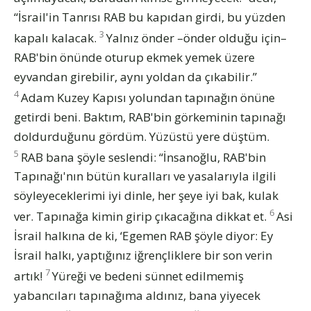
“İsrail'in Tanrısı RAB bu kapıdan girdi, bu yüzden
3
kapalı kalacak.
Yalnız önder –önder olduğu için–
RAB'bin önünde oturup ekmek yemek üzere
eyvandan girebilir, aynı yoldan da çıkabilir.”
4
Adam Kuzey Kapısı yolundan tapınağın önüne
getirdi beni. Baktım, RAB'bin görkeminin tapınağı
doldurduğunu gördüm. Yüzüstü yere düştüm.
5
RAB bana şöyle seslendi: “İnsanoğlu, RAB'bin
Tapınağı'nın bütün kuralları ve yasalarıyla ilgili
söyleyeceklerimi iyi dinle, her şeye iyi bak, kulak
6
ver. Tapınağa kimin girip çıkacağına dikkat et.
Asi
İsrail halkına de ki, ‘Egemen RAB şöyle diyor: Ey
İsrail halkı, yaptığınız iğrençliklere bir son verin
7
artık!
Yüreği ve bedeni sünnet edilmemiş
yabancıları tapınağıma aldınız, bana yiyecek