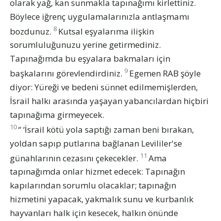
olarak yağ, kan sunmakla tapınağımı kirlettiniz.
Böylece iğrenç uygulamalarınızla antlaşmamı
8
bozdunuz.
Kutsal eşyalarıma ilişkin
sorumluluğunuzu yerine getirmediniz.
Tapınağımda bu eşyalara bakmaları için
9
başkalarını görevlendirdiniz.
Egemen RAB şöyle
diyor: Yüreği ve bedeni sünnet edilmemişlerden,
İsrail halkı arasında yaşayan yabancılardan hiçbiri
tapınağıma girmeyecek.
10
“ ‘İsrail kötü yola saptığı zaman beni bırakan,
yoldan sapıp putlarına bağlanan Levililer'se
11
günahlarının cezasını çekecekler.
Ama
tapınağımda onlar hizmet edecek: Tapınağın
kapılarından sorumlu olacaklar; tapınağın
hizmetini yapacak, yakmalık sunu ve kurbanlık
hayvanları halk için kesecek, halkın önünde