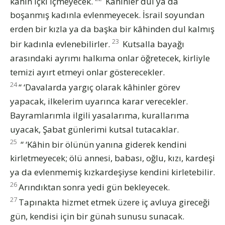
kâhin içki içmeyecek.
Kâhinler dul ya da
boşanmış kadınla evlenmeyecek. İsrail soyundan
erden bir kızla ya da başka bir kâhinden dul kalmış
23
bir kadınla evlenebilirler.
Kutsalla bayağı
arasındaki ayrımı halkıma onlar öğretecek, kirliyle
temizi ayırt etmeyi onlar gösterecekler.
24
“ ‘Davalarda yargıç olarak kâhinler görev
yapacak, ilkelerim uyarınca karar verecekler.
Bayramlarımla ilgili yasalarıma, kurallarıma
uyacak, Şabat günlerimi kutsal tutacaklar.
25
“ ‘Kâhin bir ölünün yanına giderek kendini
kirletmeyecek; ölü annesi, babası, oğlu, kızı, kardeşi
ya da evlenmemiş kızkardeşiyse kendini kirletebilir.
26
Arındıktan sonra yedi gün bekleyecek.
27
Tapınakta hizmet etmek üzere iç avluya gireceği
gün, kendisi için bir günah sunusu sunacak.