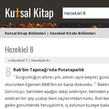
t
Ku
sal Kitap
Kutsal Kitap Bölümleri
|
Hezekiel Kitabı Bölümleri
Hezekiel 8
|
« Hezekiel 7
Hezekiel 9 »
8
Rab'bin Tapınağı'nda Putataparlık
1
Sürgünlüğün altıncı yılı, altıncı ayın beşinci gün
2
otururken Egemen RAB'bin eli bana dokundu.
Baktı
Görünüşü, belinden aşağısı ateşi andırıyor, belinden 
andıran bir şey uzatıp beni saçlarımdan tuttu. Ruh ben
gelen görümlerde Yeruşalim'e, iç avlunun kuzeye bak