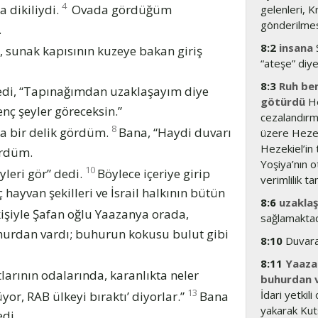
4
a dikiliydi.
Ovada gördüğüm
gelenleri, K
gönderilmes
.
8:2
insana
, sunak kapısının kuzeye bakan giriş
“ateşe” diy
8:3
Ruh beni
dedi, “Tapınağımdan uzaklaşayım diye
götürdü
He
enç şeyler göreceksin.”
cezalandırm
8
da bir delik gördüm.
Bana, “Haydi duvarı
üzere Hezek
Hezekiel’in 
ördüm.
Yoşiya’nın o
10
yleri gör” dedi.
Böylece içeriye girip
verimlilik ta
 hayvan şekilleri ve İsrail halkının bütün
8:6
uzakla
 kişiyle Şafan oğlu Yaazanya orada,
sağlamaktad
uhurdan vardı; buhurun kokusu bulut gibi
8:10
Duvara 
8:11
Yaaza
utlarının odalarında, karanlıkta neler
buhurdan 
13
İdari yetkil
or, RAB ülkeyi bıraktı’ diyorlar.”
Bana
yakarak Kuts
edi.