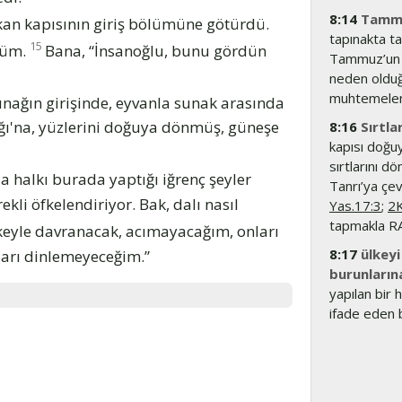
8:14
Tamm
an kapısının giriş bölümüne götürdü.
tapınakta ta
15
düm.
Bana, “İnsanoğlu, bunu gördün
Tammuz’un ö
neden olduğ
muhtemelen
ınağın girişinde, eyvanla sunak arasında
ağı'na, yüzlerini doğuya dönmüş, güneşe
8:16
Sırtla
kapısı doğu
sırtlarını 
 halkı burada yaptığı iğrenç şeyler
Tanrı’ya çev
kli öfkelendiriyor. Bak, dalı nasıl
Yas.17:3
;
2K
tapmakla RAB
eyle davranacak, acımayacağım, onları
8:17
ülkeyi
ları dinlemeyeceğim.”
burunların
yapılan bir
ifade eden 