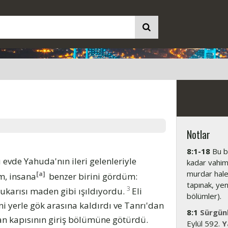
Notlar
8:1-18
Bu b
ü evde Yahuda'nın ileri gelenleriyle
kadar vahimd
murdar hale 
[a]
m, insana
benzer birini gördüm:
tapınak, yen
3
yukarısı maden gibi ışıldıyordu.
Eli
bölümler).
i yerle gök arasına kaldırdı ve Tanrı'dan
8:1
Sürgünl
an kapısının giriş bölümüne götürdü.
Eylül 592.
Y