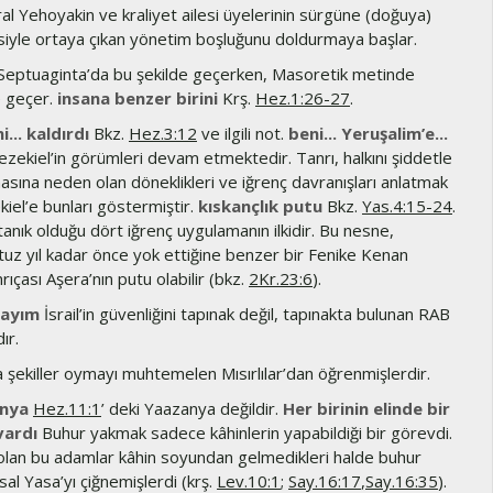
ral Yehoyakin ve kraliyet ailesi üyelerinin sürgüne (doğuya)
iyle ortaya çıkan yönetim boşluğunu doldurmaya başlar.
Septuaginta’da bu şekilde geçerken, Masoretik metinde
e geçer.
insana benzer birini
Krş.
Hez.1:26-27
.
... kaldırdı
Bkz.
Hez.3:12
ve ilgili not.
beni... Yeruşalim’e...
zekiel’in görümleri devam etmektedir. Tanrı, halkını şiddetle
asına neden olan döneklikleri ve iğrenç davranışları anlatmak
iel’e bunları göstermiştir.
kıskançlık putu
Bkz.
Yas.4:15-24
.
tanık olduğu dört iğrenç uygulamanın ilkidir. Bu nesne,
tuz yıl kadar önce yok ettiğine benzer bir Fenike Kenan
nrıçası Aşera’nın putu olabilir (bkz.
2Kr.23:6
).
şayım
İsrail’in güvenliğini tapınak değil, tapınakta bulunan RAB
ır.
şekiller oymayı muhtemelen Mısırlılar’dan öğrenmişlerdir.
nya
Hez.11:1
’ deki Yaazanya değildir.
Her birinin elinde bir
vardı
Buhur yakmak sadece kâhinlerin yapabildiği bir görevdi.
i olan bu adamlar kâhin soyundan gelmedikleri halde buhur
al Yasa’yı çiğnemişlerdi (krş.
Lev.10:1
;
Say.16:17
,
Say.16:35
).