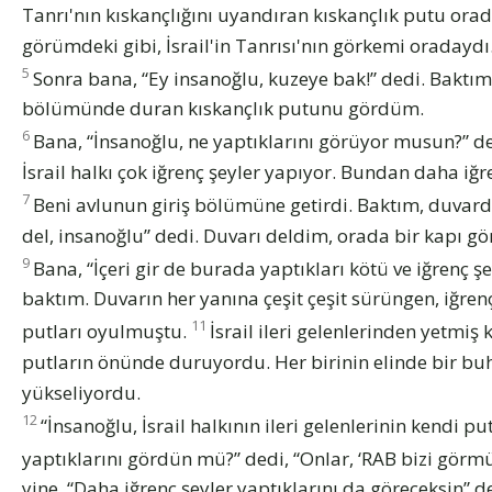
Tanrı'nın kıskançlığını uyandıran kıskançlık putu orad
görümdeki gibi, İsrail'in Tanrısı'nın görkemi oradaydı
5
Sonra bana, “Ey insanoğlu, kuzeye bak!” dedi. Baktım
bölümünde duran kıskançlık putunu gördüm.
6
Bana, “İnsanoğlu, ne yaptıklarını görüyor musun?” 
İsrail halkı çok iğrenç şeyler yapıyor. Bundan daha iğr
7
Beni avlunun giriş bölümüne getirdi. Baktım, duvar
del, insanoğlu” dedi. Duvarı deldim, orada bir kapı g
9
Bana, “İçeri gir de burada yaptıkları kötü ve iğrenç şe
baktım. Duvarın her yanına çeşit çeşit sürüngen, iğrenç
11
putları oyulmuştu.
İsrail ileri gelenlerinden yetmiş
putların önünde duruyordu. Her birinin elinde bir b
yükseliyordu.
12
“İnsanoğlu, İsrail halkının ileri gelenlerinin kendi p
yaptıklarını gördün mü?” dedi, “Onlar, ‘RAB bizi görmüy
yine, “Daha iğrenç şeyler yaptıklarını da göreceksin” d