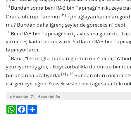
14
Bundan sonra beni RAB'bin Tapınağı'nın kuzeye bak
[b]
Orada oturup Tammuz
için ağlayan kadınları gör
mü? Bundan daha iğrenç şeyler de göreceksin” dedi.
16
Beni RAB'bin Tapınağı'nın iç avlusuna götürdü. Tap
yirmi beş kadar adam vardı. Sırtlarını RAB'bin Tapın
tapınıyorlardı.
17
Bana, “İnsanoğlu, bunları gördün mü?” dedi, “Yahuda
yetmiyormuş gibi, ülkeyi zorbalıkla doldurup beni süre
[c]
18
burunlarına uzatıyorlar
!
Bundan ötürü onlara öfk
esirgemeyeceğim. Yüksek sesle beni çağırsalar bile on
|
« Hezekiel 7
Hezekiel 9 »
WhatsApp
Facebook
Share