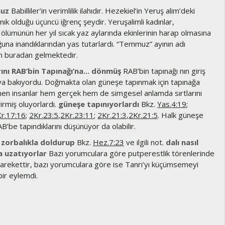
uz
Babilliler’in verimlilik ilahıdır. Hezekiel’in Yeruş alim’deki
nık olduğu üçüncü iğrenç şeydir. Yeruşalimli kadınlar,
lümünün her yıl sıcak yaz aylarında ekinlerinin harap olmasına
una inandıklarından yas tutarlardı. “Temmuz” ayının adı
 buradan gelmektedir.
rını RAB’bin Tapınağı’na... dönmüş
RAB’bin tapınağı nın giriş
ya bakıyordu. Doğmakta olan güneşe tapınmak için tapınağa
dönen insanlar hem gerçek hem de simgesel anlamda sırtlarını
irmiş oluyorlardı.
güneşe tapınıyorlardı
Bkz.
Yas.4:19
;
r.17:16
;
2Kr.23:5
,
2Kr.23:11
;
2Kr.21:3
,
2Kr.21:5
. Halk güneşe
’be tapındıklarını düşünüyor da olabilir.
 zorbalıkla doldurup
Bkz.
Hez.7:23
ve ilgili not.
dalı nasıl
a uzatıyorlar
Bazı yorumculara göre putperestlik törenlerinde
 harekettir, bazı yorumculara göre ise Tanrı’yı küçümsemeyi
bir eylemdi.