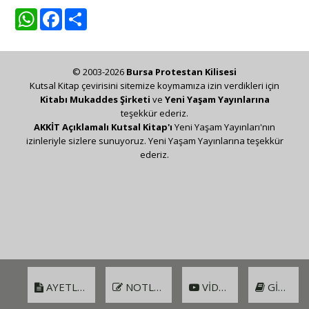
WhatsApp
Facebook
Share
© 2003-2026
Bursa Protestan Kilisesi
Kutsal Kitap çevirisini sitemize koymamıza izin verdikleri için
Kitabı Mukaddes Şirketi
ve
Yeni Yaşam Yayınlarına
teşekkür ederiz.
AKKİT Açıklamalı Kutsal Kitap'ı
Yeni Yaşam Yayınları'nın
izinleriyle sizlere sunuyoruz. Yeni Yaşam Yayınlarına teşekkür
ederiz.
AYETLER
NOTLAR
VIDEO
GIRIŞ