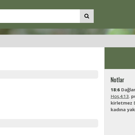
Notlar
18:6
Dağla
Hoş.4:13
.
p
kirletmez
B
kadına ya