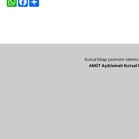
Kutsal Kitap çevirisini sitemi
AKKİT Açıklamalı Kutsal 