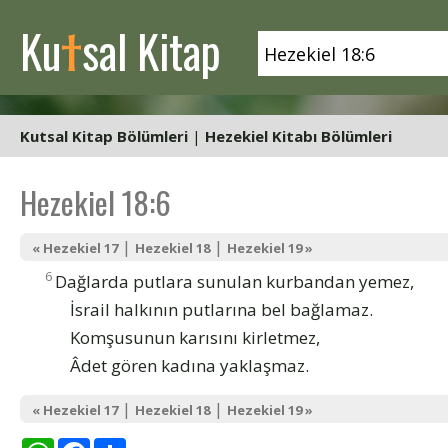
t
Ku
sal Kitap
Kutsal Kitap Bölümleri
|
Hezekiel Kitabı Bölümleri
Hezekiel 18:6
|
|
« Hezekiel 17
Hezekiel 18
Hezekiel 19 »
6
Dağlarda putlara sunulan kurbandan yemez,
İsrail halkının putlarına bel bağlamaz.
Komşusunun karısını kirletmez,
Âdet gören kadına yaklaşmaz.
|
|
« Hezekiel 17
Hezekiel 18
Hezekiel 19 »
WhatsApp
Facebook
Share