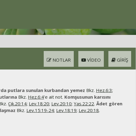
NOTLAR
VIDEO
GIRIŞ
rda putlara sunulan kurbandan yemez
Bkz.
Hez.6:3
;
utlarına
Bkz.
Hez.6:4
’e ait not.
Komşusunun karısını
kz.
Çık.20:14
;
Lev.18:20
;
Lev.20:10
;
Yas.22:22
.
Âdet gören
klaşmaz
Bkz.
Lev.15:19-24
;
Lev.18:19
;
Lev.20:18
.