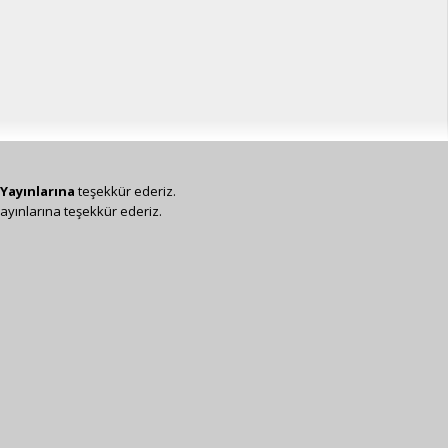
Yayınlarına
teşekkür ederiz.
ayınlarına teşekkür ederiz.