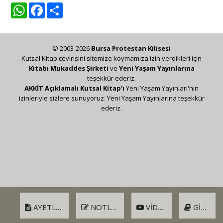
WhatsApp
Facebook
Share
© 2003-2026
Bursa Protestan Kilisesi
Kutsal Kitap çevirisini sitemize koymamıza izin verdikleri için
Kitabı Mukaddes Şirketi
ve
Yeni Yaşam Yayınlarına
teşekkür ederiz.
AKKİT Açıklamalı Kutsal Kitap'ı
Yeni Yaşam Yayınları'nın
izinleriyle sizlere sunuyoruz. Yeni Yaşam Yayınlarına teşekkür
ederiz.
AYETLER
NOTLAR
VIDEO
GIRIŞ