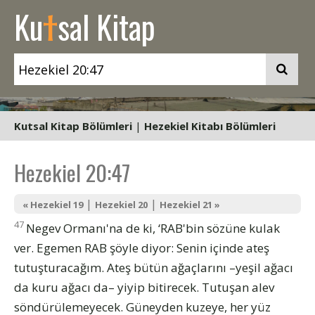
t
Ku
sal Kitap
Kutsal Kitap Bölümleri
|
Hezekiel Kitabı Bölümleri
Hezekiel 20:47
|
|
« Hezekiel 19
Hezekiel 20
Hezekiel 21 »
47
Negev Ormanı'na de ki, ‘RAB'bin sözüne kulak
ver. Egemen RAB şöyle diyor: Senin içinde ateş
tutuşturacağım. Ateş bütün ağaçlarını –yeşil ağacı
da kuru ağacı da– yiyip bitirecek. Tutuşan alev
söndürülemeyecek. Güneyden kuzeye, her yüz