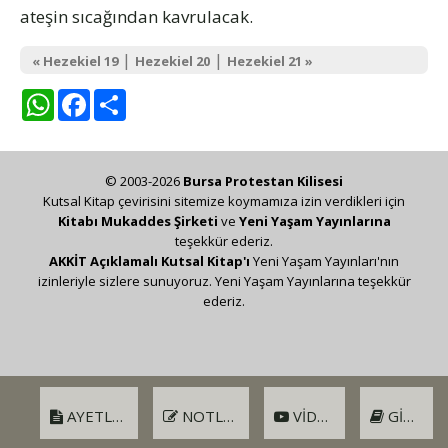
ateşin sıcağından kavrulacak.
|
|
« Hezekiel 19
Hezekiel 20
Hezekiel 21 »
WhatsApp
Facebook
Share
© 2003-2026
Bursa Protestan Kilisesi
Kutsal Kitap çevirisini sitemize koymamıza izin verdikleri için
Kitabı Mukaddes Şirketi
ve
Yeni Yaşam Yayınlarına
teşekkür ederiz.
AKKİT Açıklamalı Kutsal Kitap'ı
Yeni Yaşam Yayınları'nın
izinleriyle sizlere sunuyoruz. Yeni Yaşam Yayınlarına teşekkür
ederiz.
AYETLER
NOTLAR
VIDEO
GIRIŞ