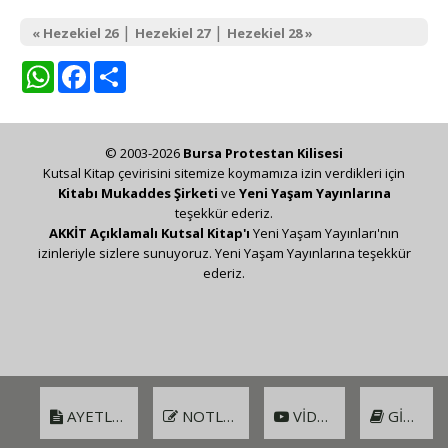
|
|
« Hezekiel 26
Hezekiel 27
Hezekiel 28 »
WhatsApp
Facebook
Share
© 2003-2026
Bursa Protestan Kilisesi
Kutsal Kitap çevirisini sitemize koymamıza izin verdikleri için
Kitabı Mukaddes Şirketi
ve
Yeni Yaşam Yayınlarına
teşekkür ederiz.
AKKİT Açıklamalı Kutsal Kitap'ı
Yeni Yaşam Yayınları'nın
izinleriyle sizlere sunuyoruz. Yeni Yaşam Yayınlarına teşekkür
ederiz.
AYETLER
NOTLAR
VIDEO
GIRIŞ