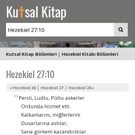
t
Ku
sal Kitap
Kutsal Kitap Bölümleri
|
Hezekiel Kitabı Bölümleri
Hezekiel 27:10
|
|
« Hezekiel 26
Hezekiel 27
Hezekiel 28 »
10
Persli, Ludlu, Pûtlu askerler
Ordunda hizmet etti.
Kalkanlarını, miğferlerini
Duvarlarına astılar,
Sana görkem kazandırdılar.