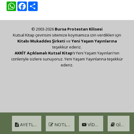
WhatsApp
Facebook
Share
© 2003-2026
Bursa Protestan Kilisesi
Kutsal Kitap çevirisini sitemize koymamıza izin verdikleri için
Kitabı Mukaddes Şirketi
ve
Yeni Yaşam Yayınlarına
teşekkür ederiz.
AKKİT Açıklamalı Kutsal Kitap'ı
Yeni Yaşam Yayınları'nın
izinleriyle sizlere sunuyoruz. Yeni Yaşam Yayınlarına teşekkür
ederiz.
AYETLER
NOTLAR
VIDEO
GIRIŞ