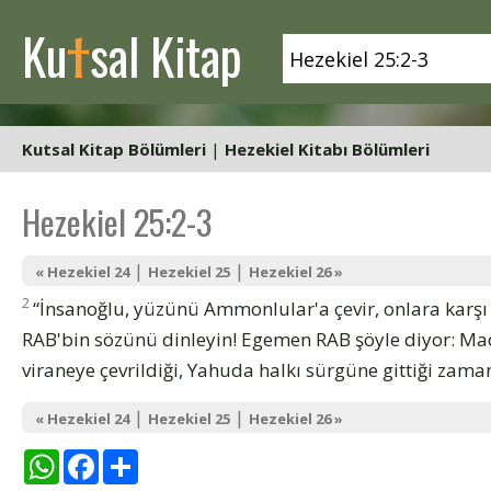
t
Ku
sal Kitap
Kutsal Kitap Bölümleri
|
Hezekiel Kitabı Bölümleri
Hezekiel 25:2-3
|
|
« Hezekiel 24
Hezekiel 25
Hezekiel 26 »
2
“İnsanoğlu, yüzünü Ammonlular'a çevir, onlara karşı
RAB'bin sözünü dinleyin! Egemen RAB şöyle diyor: Made
viraneye çevrildiği, Yahuda halkı sürgüne gittiği zaman
|
|
« Hezekiel 24
Hezekiel 25
Hezekiel 26 »
WhatsApp
Facebook
Share