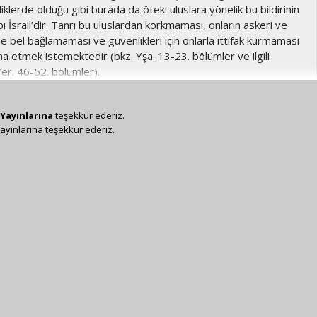
lerde olduğu gibi burada da öteki uluslara yönelik bu bildirinin
ı İsrail’dir. Tanrı bu uluslardan korkmaması, onların askeri ve
e bel bağlamaması ve güvenlikleri için onlarla ittifak kurmaması
i ikna etmek istemektedir (bkz. Yşa. 13-23. bölümler ve ilgili
 Yer. 46-52. bölümler).
Yayınlarına
teşekkür ederiz.
ayınlarına teşekkür ederiz.