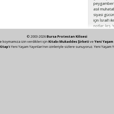
peygamberlik
asıl muhatab
siyasi gücün
için İsrail’
notlar; krş.
© 2003-2026
Bursa Protestan Kilisesi
ze koymamıza izin verdikleri için
Kitabı Mukaddes Şirketi
ve
Yeni Yaşam 
Kitap'ı
Yeni Yaşam Yayınları'nın izinleriyle sizlere sunuyoruz. Yeni Yaşam Y