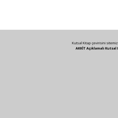
Kutsal Kitap çevirisini sitemi
AKKİT Açıklamalı Kutsal 