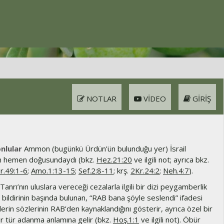
NOTLAR
VIDEO
GIRIŞ
lular
Ammon (bugünkü Ürdün’ün bulunduğu yer) İsrail
ın hemen doğusundaydı (bkz.
Hez.21:20
ve ilgili not; ayrıca bkz.
r.49:1-6
;
Amo.1:13-15
;
Sef.2:8-11
; krş.
2Kr.24:2
;
Neh.4:7
).
Tanrı’nın uluslara vereceği cezalarla ilgili bir dizi peygamberlik
er bildirinin başında bulunan, “RAB bana şöyle seslendi” ifadesi
in sözlerinin RAB’den kaynaklandığını gösterir, ayrıca özel bir
ir tür adanma anlamına gelir (bkz.
Hoş.1:1
ve ilgili not). Öbür