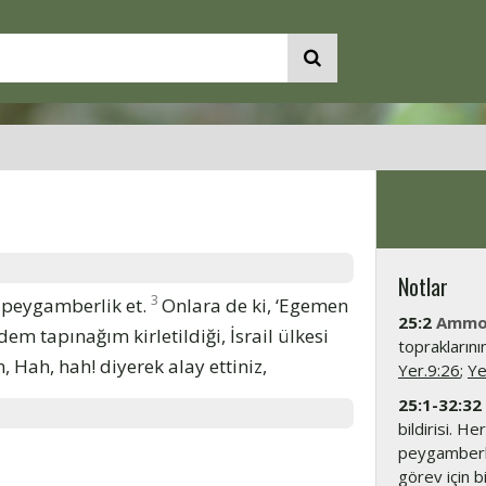
Notlar
3
 peygamberlik et.
Onlara de ki, ‘Egemen
25:2
Ammon
m tapınağım kirletildiği, İsrail ülkesi
toprakların
, Hah, hah! diyerek alay ettiniz,
Yer.9:26
;
Ye
25:1-32:32
bildirisi. H
peygamberler
görev için b