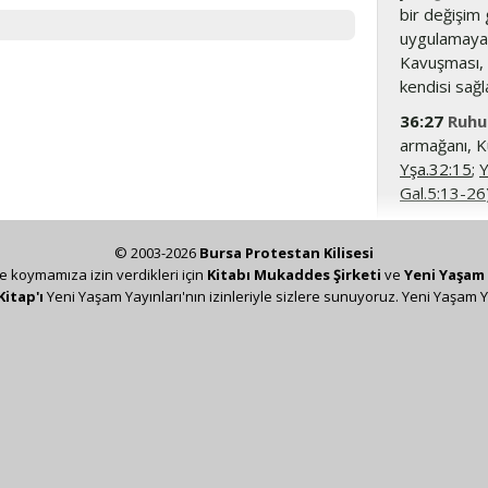
bir değişim 
uygulamaya ç
Kavuşması, 
kendisi sağl
36:27
Ruh
armağanı, K
Yşa.32:15
;
Y
Gal.5:13-26
36:28
halkı
© 2003-2026
Bursa Protestan Kilisesi
36:1-38
Bu 
ze koymamıza izin verdikleri için
Kitabı Mukaddes Şirketi
ve
Yeni Yaşam 
eski gönenci
Kitap'ı
Yeni Yaşam Yayınları'nın izinleriyle sizlere sunuyoruz. Yeni Yaşam Y
anlatılır: 1-
tekrar gönen
vaadi bildir
kirlenmiş ha
aracılığıyla 
bkz. Bilgi K