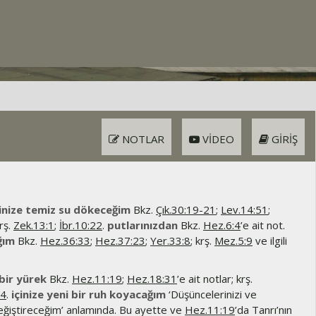
NOTLAR
VIDEO
GIRIŞ
inize temiz su dökeceğim
Bkz.
Çık.30:19-21
;
Lev.14:51
;
krş.
Zek.13:1
;
İbr.10:22
.
putlarınızdan
Bkz.
Hez.6:4
’e ait not.
ğım
Bkz.
Hez.36:33
;
Hez.37:23
;
Yer.33:8
; krş.
Mez.5:9
ve ilgili
bir yürek
Bkz.
Hez.11:19
;
Hez.18:31
’e ait notlar; krş.
34
.
içinize yeni bir ruh koyacağım
‘Düşüncelerinizi ve
değiştireceğim’ anlamında. Bu ayette ve
Hez.11:19
’da Tanrı’nın