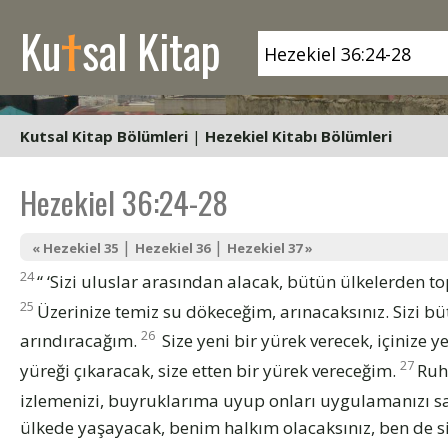
t
Ku
sal Kitap
Kutsal Kitap Bölümleri
|
Hezekiel Kitabı Bölümleri
Hezekiel 36:24-28
|
|
« Hezekiel 35
Hezekiel 36
Hezekiel 37 »
24
“ ‘Sizi uluslar arasından alacak, bütün ülkelerden to
25
Üzerinize temiz su dökeceğim, arınacaksınız. Sizi büt
26
arındıracağım.
Size yeni bir yürek verecek, içinize y
27
yüreği çıkaracak, size etten bir yürek vereceğim.
Ruh
izlemenizi, buyruklarıma uyup onları uygulamanızı 
ülkede yaşayacak, benim halkım olacaksınız, ben de si