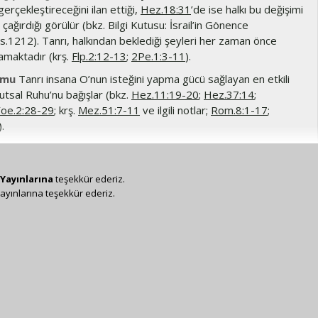
gerçekleştireceğini ilan ettiği,
Hez.18:31
’de ise halkı bu değişimi
ağırdığı görülür (bkz. Bilgi Kutusu: İsrail’in Gönence
s.1212). Tanrı, halkından beklediği şeyleri her zaman önce
amaktadır (krş.
Flp.2:12-13
;
2Pe.1:3-11
).
umu
Tanrı insana O’nun isteğini yapma gücü sağlayan en etkili
utsal Ruhu’nu bağışlar (bkz.
Hez.11:19-20
;
Hez.37:14
;
oe.2:28-29
; krş.
Mez.51:7-11
ve ilgili notlar;
Rom.8:1-17
;
).
m... Tanrınız
Bkz.
Hez.11:20
ve ilgili not.
ayetlerde uluslar arasında adı aşağılanan Tanrı’nın kendi halkını
Yayınlarına
teşekkür ederiz.
ne kavuşturarak kutsallığını ve kudretini nasıl göstereceği
ayınlarına teşekkür ederiz.
15. ayetlerde Tanrı’nın artık viran olmuş ülkeyi (“İsrail dağlarını”)
ce kavuşturup kutsayarak İsrail’in utancını sileceğine ilişkin
ilir; 16-38. ayetlerde ise Tanrı’nın dağılmış, murdarlaşmış ve
lkını tekrar bir araya getirip temizleyerek kutsallığını onlar
tekrar bütün uluslara göstereceğine ilişkin vaadi anlatılır (ayrıca
utusu: İsrail’in Gönence Kavuşması, s.1212).