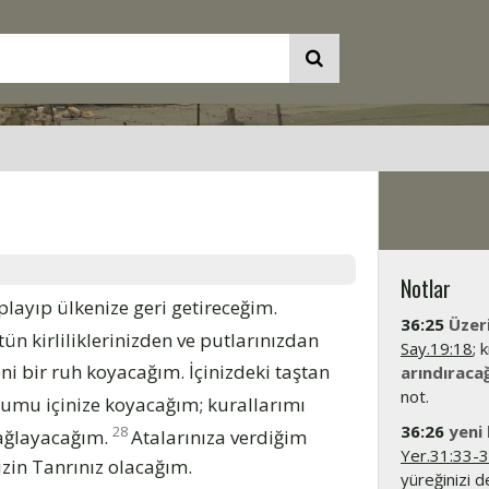
Notlar
playıp ülkenize geri getireceğim.
36:25
Üzer
ün kirliliklerinizden ve putlarınızdan
Say.19:18
; 
eni bir ruh koyacağım. İçinizdeki taştan
arındıraca
not.
umu içinize koyacağım; kurallarımı
36:26
yeni 
28
sağlayacağım.
Atalarınıza verdiğim
Yer.31:33-
zin Tanrınız olacağım.
yüreğinizi 