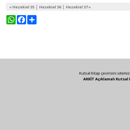
|
|
« Hezekiel 35
Hezekiel 36
Hezekiel 37 »
WhatsApp
Facebook
Share
Kutsal Kitap çevirisini sitemi
AKKİT Açıklamalı Kutsal 