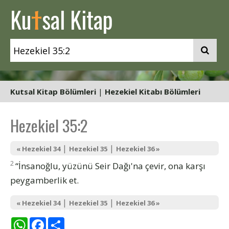
t
Ku
sal Kitap
Kutsal Kitap Bölümleri
|
Hezekiel Kitabı Bölümleri
Hezekiel 35:2
|
|
« Hezekiel 34
Hezekiel 35
Hezekiel 36 »
2
“İnsanoğlu, yüzünü Seir Dağı'na çevir, ona karşı
peygamberlik et.
|
|
« Hezekiel 34
Hezekiel 35
Hezekiel 36 »
WhatsApp
Facebook
Share