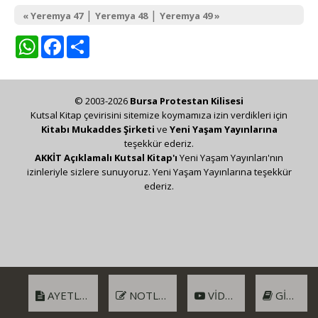
|
|
« Yeremya 47
Yeremya 48
Yeremya 49 »
WhatsApp
Facebook
Share
© 2003-2026
Bursa Protestan Kilisesi
Kutsal Kitap çevirisini sitemize koymamıza izin verdikleri için
Kitabı Mukaddes Şirketi
ve
Yeni Yaşam Yayınlarına
teşekkür ederiz.
AKKİT Açıklamalı Kutsal Kitap'ı
Yeni Yaşam Yayınları'nın
izinleriyle sizlere sunuyoruz. Yeni Yaşam Yayınlarına teşekkür
ederiz.
AYETLER
NOTLAR
VIDEO
GIRIŞ