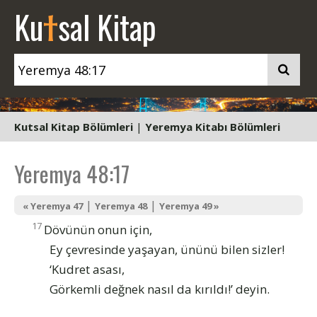
t
Ku
sal Kitap
Kutsal Kitap Bölümleri
|
Yeremya Kitabı Bölümleri
Yeremya 48:17
|
|
« Yeremya 47
Yeremya 48
Yeremya 49 »
17
Dövünün onun için,
Ey çevresinde yaşayan, ününü bilen sizler!
‘Kudret asası,
Görkemli değnek nasıl da kırıldı!’ deyin.