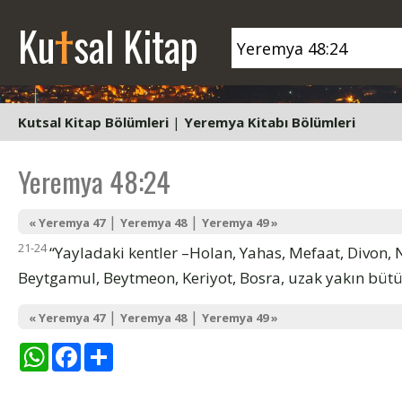
t
Ku
sal Kitap
Kutsal Kitap Bölümleri
|
Yeremya Kitabı Bölümleri
Yeremya 48:24
|
|
« Yeremya 47
Yeremya 48
Yeremya 49 »
21-24
“Yayladaki kentler –Holan, Yahas, Mefaat, Divon, 
Beytgamul, Beytmeon, Keriyot, Bosra, uzak yakın bütü
|
|
« Yeremya 47
Yeremya 48
Yeremya 49 »
WhatsApp
Facebook
Share