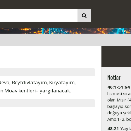
Notlar
Nevo, Beytdivlatayim, Kiryatayim,
46:1-51:64
n Moav kentleri– yargılanacak.
hizmeti sır
olan Mısır (4
başlayıp son
doğuya şekl
Amo.1-2. bö
48:21
Yayl