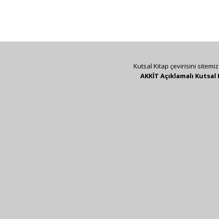
Kutsal Kitap çevirisini sitemi
AKKİT Açıklamalı Kutsal 