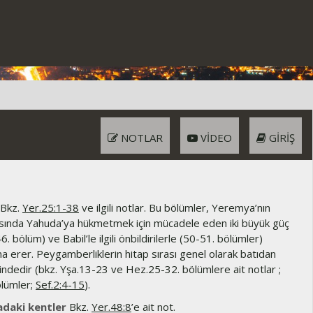
NOTLAR
VIDEO
GIRIŞ
Bkz.
Yer.25:1-38
ve ilgili notlar. Bu bölümler, Yeremya’nın
asında Yahuda’ya hükmetmek için mücadele eden iki büyük güç
6. bölüm) ve Babil’le ilgili önbildirilerle (50-51. bölümler)
a erer. Peygamberliklerin hitap sırası genel olarak batıdan
indedir (bkz. Yşa.13-23 ve Hez.25-32. bölümlere ait notlar ;
lümler;
Sef.2:4-15
).
adaki kentler
Bkz.
Yer.48:8
’e ait not.