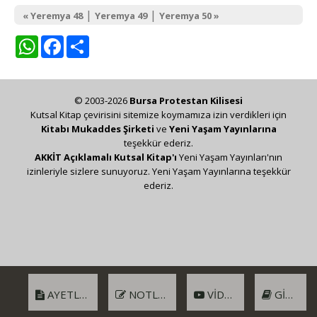
|
|
« Yeremya 48
Yeremya 49
Yeremya 50 »
WhatsApp
Facebook
Share
© 2003-2026
Bursa Protestan Kilisesi
Kutsal Kitap çevirisini sitemize koymamıza izin verdikleri için
Kitabı Mukaddes Şirketi
ve
Yeni Yaşam Yayınlarına
teşekkür ederiz.
AKKİT Açıklamalı Kutsal Kitap'ı
Yeni Yaşam Yayınları'nın
izinleriyle sizlere sunuyoruz. Yeni Yaşam Yayınlarına teşekkür
ederiz.
AYETLER
NOTLAR
VIDEO
GIRIŞ