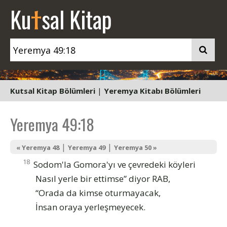
t
Ku
sal Kitap
Kutsal Kitap Bölümleri
|
Yeremya Kitabı Bölümleri
Yeremya 49:18
|
|
« Yeremya 48
Yeremya 49
Yeremya 50 »
18
Sodom'la Gomora'yı ve çevredeki köyleri
Nasıl yerle bir ettimse” diyor RAB,
“Orada da kimse oturmayacak,
İnsan oraya yerleşmeyecek.