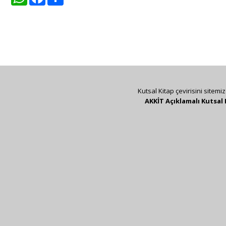
Kutsal Kitap çevirisini sitemi
AKKİT Açıklamalı Kutsal 