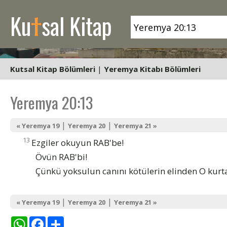
t
Ku
sal Kitap
Kutsal Kitap Bölümleri
|
Yeremya Kitabı Bölümleri
Yeremya 20:13
|
|
« Yeremya 19
Yeremya 20
Yeremya 21 »
13
Ezgiler okuyun RAB'be!
Övün RAB'bi!
Çünkü yoksulun canını kötülerin elinden O kurta
|
|
« Yeremya 19
Yeremya 20
Yeremya 21 »
WhatsApp
Facebook
Share