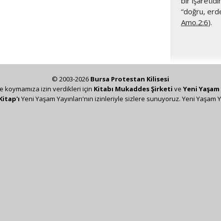
bir işaretidi
“doğru, erde
Amo.2:6
).
© 2003-2026
Bursa Protestan Kilisesi
ze koymamıza izin verdikleri için
Kitabı Mukaddes Şirketi
ve
Yeni Yaşam 
Kitap'ı
Yeni Yaşam Yayınları'nın izinleriyle sizlere sunuyoruz. Yeni Yaşam Y