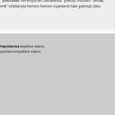
r.
yoksulun
Yeremya’nın zamanında “yoksul, mazlum” olmak,
mli” sıfatlarıyla hemen hemen eşanlamlı hale gelmişti (bkz.
Yayınlarına
teşekkür ederiz.
ayınlarına teşekkür ederiz.