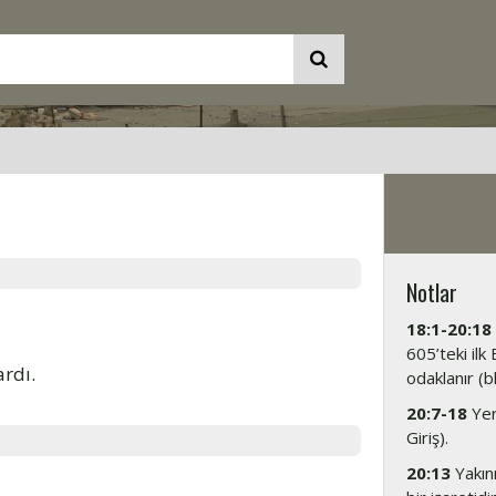
Notlar
18:1-20:18
605’teki ilk
rdı.
odaklanır (b
20:7-18
Yere
Giriş).
20:13
Yakın