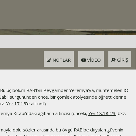
NOTLAR
VIDEO
GIRIŞ
Bu üç bölüm RAB’bin Peygamber Yeremya’ya, muhtemelen İÖ
 Babil sürgününden önce, bir çömlek atölyesinde öğrettiklerine
kz.
Yer.17:15
’e ait not).
mya Kitabı’ndaki ağıtların altıncısı (önceki,
Yer.18:18-23
; bkz.
mayla dolu sözler arasında bu övgü RAB’be duyulan güvenin