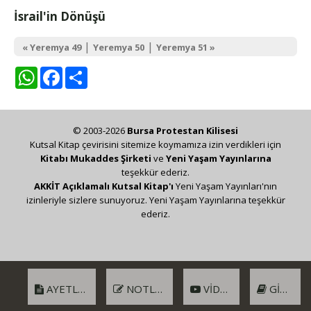
İsrail'in Dönüşü
|
|
« Yeremya 49
Yeremya 50
Yeremya 51 »
WhatsApp
Facebook
Share
© 2003-2026
Bursa Protestan Kilisesi
Kutsal Kitap çevirisini sitemize koymamıza izin verdikleri için
Kitabı Mukaddes Şirketi
ve
Yeni Yaşam Yayınlarına
teşekkür ederiz.
AKKİT Açıklamalı Kutsal Kitap'ı
Yeni Yaşam Yayınları'nın
izinleriyle sizlere sunuyoruz. Yeni Yaşam Yayınlarına teşekkür
ederiz.
AYETLER
NOTLAR
VIDEO
GIRIŞ