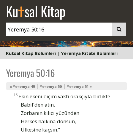
t
Ku
sal Kitap
Kutsal Kitap Bölümleri
|
Yeremya Kitabı Bölümleri
Yeremya 50:16
|
|
« Yeremya 49
Yeremya 50
Yeremya 51 »
16
Ekin ekeni biçim vakti orakçıyla birlikte
Babil'den atın.
Zorbanın kılıcı yüzünden
Herkes halkına dönsün,
Ülkesine kaçsın.”