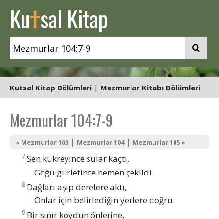
t
Ku
sal Kitap
Kutsal Kitap Bölümleri
|
Mezmurlar Kitabı Bölümleri
Mezmurlar 104:7-9
|
|
« Mezmurlar 103
Mezmurlar 104
Mezmurlar 105 »
7
Sen kükreyince sular kaçtı,
Göğü gürletince hemen çekildi.
8
Dağları aşıp derelere aktı,
Onlar için belirlediğin yerlere doğru.
9
Bir sınır koydun önlerine,