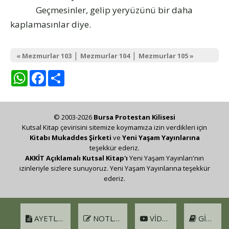
Geçmesinler, gelip yeryüzünü bir daha
kaplamasınlar diye.
|
|
« Mezmurlar 103
Mezmurlar 104
Mezmurlar 105 »
WhatsApp
Facebook
Share
© 2003-2026
Bursa Protestan Kilisesi
Kutsal Kitap çevirisini sitemize koymamıza izin verdikleri için
Kitabı Mukaddes Şirketi
ve
Yeni Yaşam Yayınlarına
teşekkür ederiz.
AKKİT Açıklamalı Kutsal Kitap'ı
Yeni Yaşam Yayınları'nın
izinleriyle sizlere sunuyoruz. Yeni Yaşam Yayınlarına teşekkür
ederiz.
AYETLER
NOTLAR
VIDEO
GIRIŞ