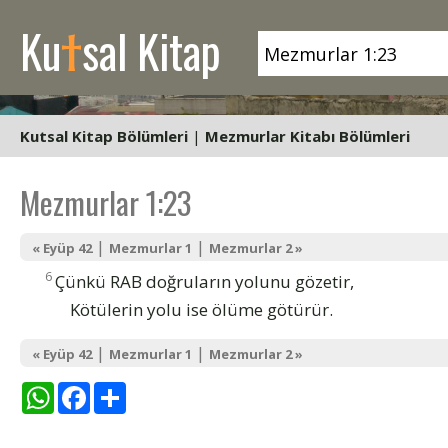
t
Ku
sal Kitap
Kutsal Kitap Bölümleri
|
Mezmurlar Kitabı Bölümleri
Mezmurlar 1:23
|
|
« Eyüp 42
Mezmurlar 1
Mezmurlar 2 »
6
Çünkü RAB doğruların yolunu gözetir,
Kötülerin yolu ise ölüme götürür.
|
|
« Eyüp 42
Mezmurlar 1
Mezmurlar 2 »
WhatsApp
Facebook
Share