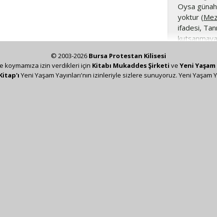
Oysa günahkâ
yoktur (
Mez
ifadesi, Tan
kutsanmaya (
yoldur.
© 2003-2026
Bursa Protestan Kilisesi
ze koymamıza izin verdikleri için
Kitabı Mukaddes Şirketi
ve
Yeni Yaşam 
Kitap'ı
Yeni Yaşam Yayınları'nın izinleriyle sizlere sunuyoruz. Yeni Yaşam Y