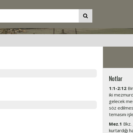
Notlar
1:1-2:12
Bir
iki mezmurd
gelecek mesh
söz edilmesi
temasını işl
Mez.1
Bkz.
kurtardığı h