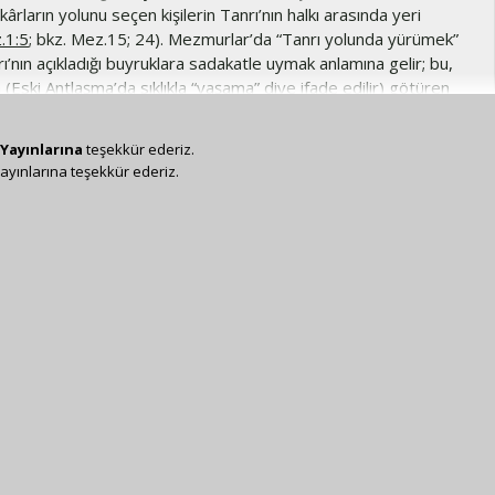
rların yolunu seçen kişilerin Tanrı’nın halkı arasında yeri
.1:5
; bkz. Mez.15; 24). Mezmurlar’da “Tanrı yolunda yürümek”
rı’nın açıkladığı buyruklara sadakatle uymak anlamına gelir; bu,
Eski Antlaşma’da sıklıkla “yaşama” diye ifade edilir) götüren
Yayınlarına
teşekkür ederiz.
ayınlarına teşekkür ederiz.