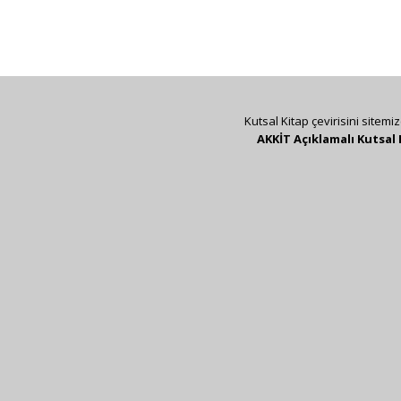
Kutsal Kitap çevirisini sitemi
AKKİT Açıklamalı Kutsal 