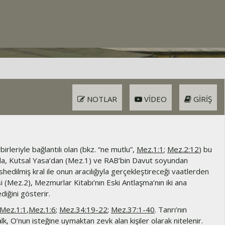
NOTLAR
VIDEO
GIRIŞ
birleriyle bağlantılı olan (bkz. “ne mutlu”,
Mez.1:1
;
Mez.2:12
) bu
a, Kutsal Yasa’dan (Mez.1) ve RAB’bin Davut soyundan
edilmiş kral ile onun aracılığıyla gerçekleştireceği vaatlerden
 (Mez.2), Mezmurlar Kitabı’nın Eski Antlaşma’nın iki ana
ediğini gösterir.
Mez.1:1
,
Mez.1:6
;
Mez.34:19-22
;
Mez.37:1-40
. Tanrı’nın
alk, O’nun isteğine uymaktan zevk alan kişiler olarak nitelenir.