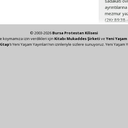
sadakati öv
ayrıntıları
mezmur yazar
(
2Kr.89:38-
anımsaması 
© 2003-2026
Bursa Protestan Kilisesi
89:19-29
RA
ze koymamıza izin verdikleri için
Kitabı Mukaddes Şirketi
ve
Yeni Yaşam 
yaptığı ebed
Kitap'ı
Yeni Yaşam Yayınları'nın izinleriyle sizlere sunuyoruz. Yeni Yaşam Y
sonsuza dek