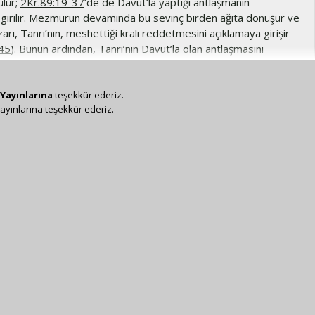
ülür;
2Kr.89:19-37
’de de Davut’la yaptığı antlaşmanın
na girilir. Mezmurun devamında bu sevinç birden ağıta dönüşür ve
ı, Tanrı’nın, meshettiği kralı reddetmesini açıklamaya girişir
45
). Bunun ardından, Tanrı’nın Davut’la olan antlaşmasını
için dua eder (
2Kr.89:46-51
).
B’bin halkı üzerinde vekil olarak Davut’u seçmesi ve onunla
Yayınlarına
teşekkür ederiz.
i antlaşma konu edilmiştir. Tanrı’nın bu vaadi, İsa Mesih’in
ayınlarına teşekkür ederiz.
 sürecek egemenliğiyle yerine gelecektir (bkz.
Yu.12:34
).