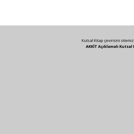
Kutsal Kitap çevirisini sitemi
AKKİT Açıklamalı Kutsal 