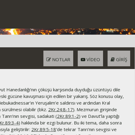
NOTLAR
VIDEO
GIRIŞ
t Hanedanlığı’nın çöküşü karşısında duyduğu üzüntüyü dile
ski gücüne kavuşması için edilen bir yakarış. Söz konusu olay,
ebukadnessar’ın Yeruşalim’e saldırısı ve ardından Kral
 sürülmesi olabilir (bkz.
2Kr.24:8-17
). Mezmurun girişinde
) Tanrı’nın sevgisi, sadakati (
2Kr.89:1-2
) ve Davut’la yaptığı
Kr.89:3-4
) hakkında bir ezgi bulunur. Bu iki tema, daha sonra
yla geliştirilir:
2Kr.89:5-18
’de tekrar Tanrı’nın sevgisi ve