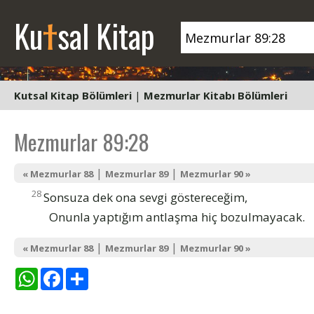
t
Ku
sal Kitap
Kutsal Kitap Bölümleri
|
Mezmurlar Kitabı Bölümleri
Mezmurlar 89:28
|
|
« Mezmurlar 88
Mezmurlar 89
Mezmurlar 90 »
28
Sonsuza dek ona sevgi göstereceğim,
Onunla yaptığım antlaşma hiç bozulmayacak.
|
|
« Mezmurlar 88
Mezmurlar 89
Mezmurlar 90 »
WhatsApp
Facebook
Share