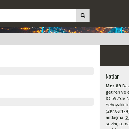
Notlar
Mez.89
Davu
getiren ve e
İÖ 597’de N
Yehoyakin’in
(
2Kr.89:1-4
antlaşma (
2
sevinç teması