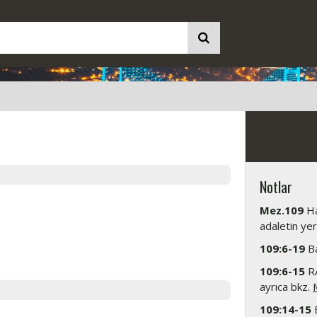
Notlar
Mez.109
Ha
adaletin yer
109:6-19
Ba
109:6-15
RA
ayrıca bkz.
109:14-15