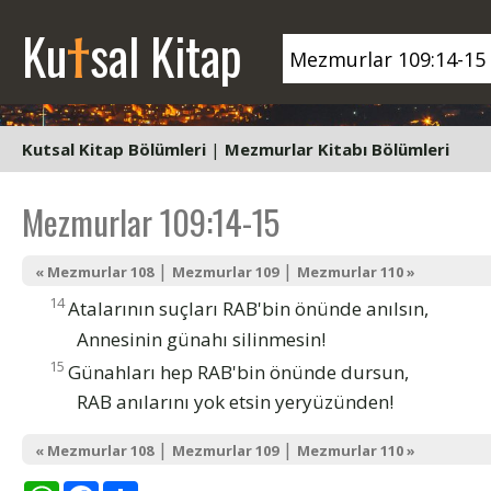
t
Ku
sal Kitap
Kutsal Kitap Bölümleri
|
Mezmurlar Kitabı Bölümleri
Mezmurlar 109:14-15
|
|
« Mezmurlar 108
Mezmurlar 109
Mezmurlar 110 »
14
Atalarının suçları RAB'bin önünde anılsın,
Annesinin günahı silinmesin!
15
Günahları hep RAB'bin önünde dursun,
RAB anılarını yok etsin yeryüzünden!
|
|
« Mezmurlar 108
Mezmurlar 109
Mezmurlar 110 »
WhatsApp
Facebook
Share