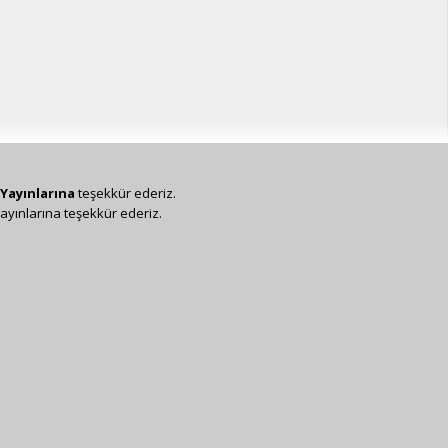
Yayınlarına
teşekkür ederiz.
ayınlarına teşekkür ederiz.