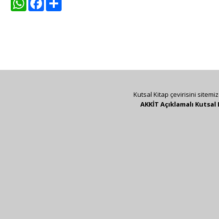
Kutsal Kitap çevirisini sitemi
AKKİT Açıklamalı Kutsal 