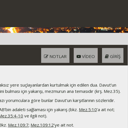
NOTLAR
VIDEO
GIRIŞ
ksız yere suçlayanlardan kurtulmak için edilen dua. Davut’un
ini bulması için yakarışı, mezmurun ana temasıdır (krş. Mez.35).
zı yorumculara göre bunlar Davut’un karşıtlarının sözleridir.
B’bin adaleti sağlaması için yakarış (bkz.
Mez.5:10
’a ait not;
Mez.35:4-10
ve ilgili not).
Bkz.
Mez.109:7
;
Mez.109:12
’ye ait not.