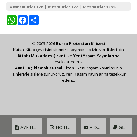
|
|
« Mezmurlar 126
Mezmurlar 127
Mezmurlar 128 »
WhatsApp
Facebook
Share
© 2003-2026
Bursa Protestan Kilisesi
Kutsal Kitap çevirisini sitemize koymamıza izin verdikleri için
Kitabı Mukaddes Şirketi
ve
Yeni Yaşam Yayınlarına
teşekkür ederiz.
AKKİT Açıklamalı Kutsal Kitap'ı
Yeni Yaşam Yayınları'nın
izinleriyle sizlere sunuyoruz. Yeni Yaşam Yayınlarına teşekkür
ederiz.
AYETLER
NOTLAR
VIDEO
GIRIŞ