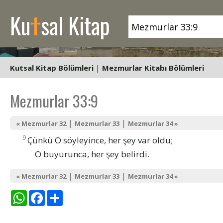
t
Ku
sal Kitap
Kutsal Kitap Bölümleri
|
Mezmurlar Kitabı Bölümleri
Mezmurlar 33:9
|
|
« Mezmurlar 32
Mezmurlar 33
Mezmurlar 34 »
9
Çünkü O söyleyince, her şey var oldu;
O buyurunca, her şey belirdi.
|
|
« Mezmurlar 32
Mezmurlar 33
Mezmurlar 34 »
WhatsApp
Facebook
Share