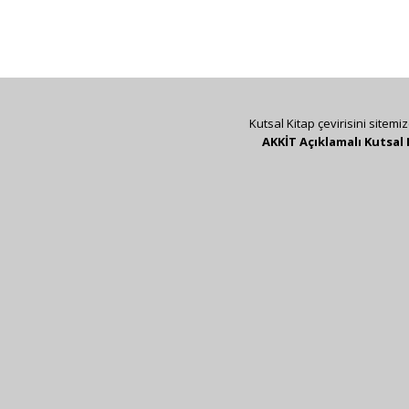
Kutsal Kitap çevirisini sitemi
AKKİT Açıklamalı Kutsal 