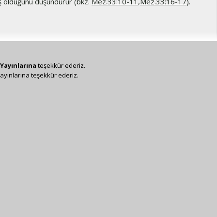
 olduğunu düşündürür (bkz.
Mez.33:10-11
,
Mez.33:16-17
).
Yayınlarına
teşekkür ederiz.
ayınlarına teşekkür ederiz.