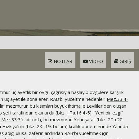
NOTLAR
VIDEO
GIRIŞ
ur üç ayetlik bir övgü çağrısıyla başlayıp övgülere karşılık
en üç ayet ile sona erer. RAB’bi yüceltme nedenleri
Mez.33:4-
tilir; mezmurun bu kısımları büyük ihtimalle Levililer’den oluşan
o şefi tarafından okunurdu (bkz.
1Ta.16:4-5
). “Yeni bir ezgi”
.
Mez.33:3
’e ait not), bu mezmurun Yehoşafat (bkz. 2Ta.20.
 Hizkiya’nın (bkz. 2Kr.19. bölüm) krallık dönemlerinde Yahuda
 yaş adığı ulusal zaferin ardından RAB’bi yüceltmek için