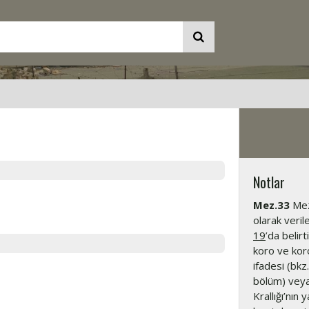
Notlar
Mez.33
Mezm
olarak veril
19
’da belir
koro ve kor
ifadesi (bkz
bölüm) veya
Krallığı’nın