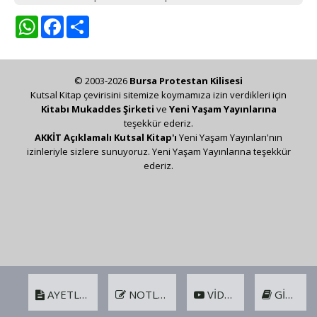
WhatsApp
Facebook
Share
© 2003-2026
Bursa Protestan Kilisesi
Kutsal Kitap çevirisini sitemize koymamıza izin verdikleri için
Kitabı Mukaddes Şirketi
ve
Yeni Yaşam Yayınlarına
teşekkür ederiz.
AKKİT Açıklamalı Kutsal Kitap'ı
Yeni Yaşam Yayınları'nın
izinleriyle sizlere sunuyoruz. Yeni Yaşam Yayınlarına teşekkür
ederiz.
AYETLER
NOTLAR
VIDEO
GIRIŞ