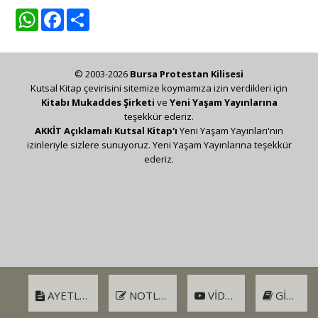
WhatsApp
Facebook
Share
© 2003-2026
Bursa Protestan Kilisesi
Kutsal Kitap çevirisini sitemize koymamıza izin verdikleri için
Kitabı Mukaddes Şirketi
ve
Yeni Yaşam Yayınlarına
teşekkür ederiz.
AKKİT Açıklamalı Kutsal Kitap'ı
Yeni Yaşam Yayınları'nın
izinleriyle sizlere sunuyoruz. Yeni Yaşam Yayınlarına teşekkür
ederiz.
AYETLER
NOTLAR
VIDEO
GIRIŞ