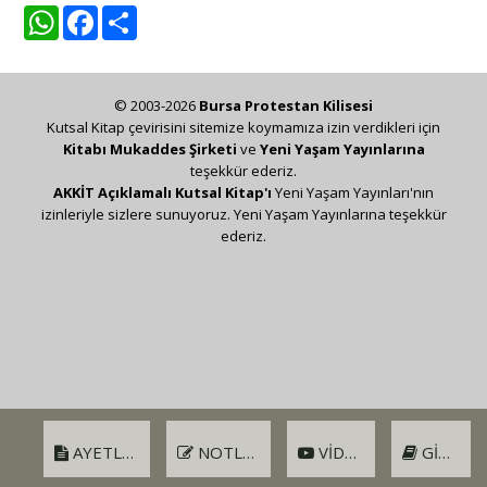
WhatsApp
Facebook
Share
© 2003-2026
Bursa Protestan Kilisesi
Kutsal Kitap çevirisini sitemize koymamıza izin verdikleri için
Kitabı Mukaddes Şirketi
ve
Yeni Yaşam Yayınlarına
teşekkür ederiz.
AKKİT Açıklamalı Kutsal Kitap'ı
Yeni Yaşam Yayınları'nın
izinleriyle sizlere sunuyoruz. Yeni Yaşam Yayınlarına teşekkür
ederiz.
AYETLER
NOTLAR
VIDEO
GIRIŞ