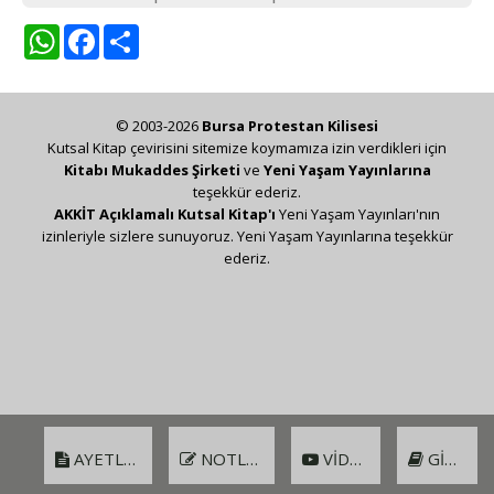
WhatsApp
Facebook
Share
© 2003-2026
Bursa Protestan Kilisesi
Kutsal Kitap çevirisini sitemize koymamıza izin verdikleri için
Kitabı Mukaddes Şirketi
ve
Yeni Yaşam Yayınlarına
teşekkür ederiz.
AKKİT Açıklamalı Kutsal Kitap'ı
Yeni Yaşam Yayınları'nın
izinleriyle sizlere sunuyoruz. Yeni Yaşam Yayınlarına teşekkür
ederiz.
AYETLER
NOTLAR
VIDEO
GIRIŞ